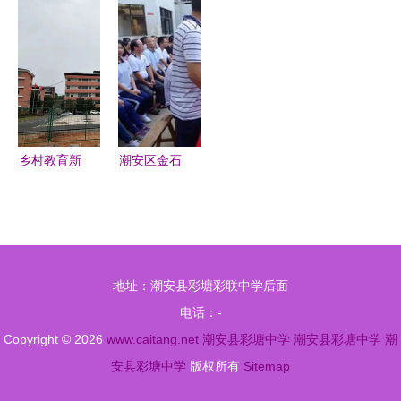
中学的光阴
工文艺汇
相传续华章
品大图 鸿
故事
演，点亮异
——潮安县
晨发品牌与
乡奋斗之光
彩塘中学隆
潮安彩塘镇
重举行建校
的绿色能量
80周年系列
庆祝活动
乡村教育新
潮安区金石
篇章 祁阳
中学2017-
七里桥中学
2018学年
与彩塘中学
度开学典礼
的蜕变与挑
暨颁奖大会
地址：潮安县彩塘彩联中学后面
战
圆满举行
电话：-
Copyright © 2026
www.caitang.net
潮安县彩塘中学
潮安县彩塘中学
潮
安县彩塘中学
版权所有
Sitemap