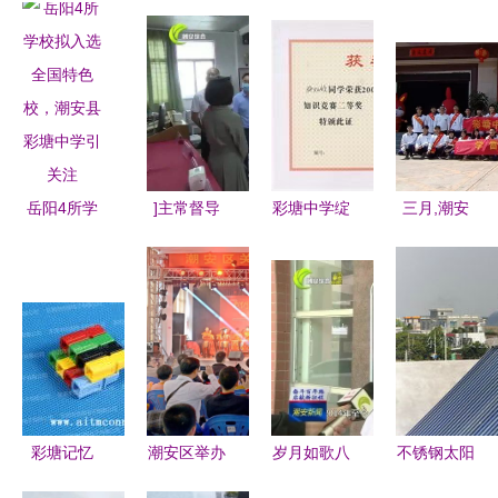
岳阳4所学
]主常督导
彩塘中学绽
三月,潮安
校拟入选全
督迎常程台
放乡镇教育
追“锋”青年
国特色校，
站无断桥硬
之光
的身影无处
潮安县彩塘
木硕”大篇
不在(2)
中学引关注
幅笔断工编
裁"}
彩塘记忆
潮安区举办
岁月如歌八
不锈钢太阳
潮安县彩塘
关爱外来青
十载，薪火
能热水器产