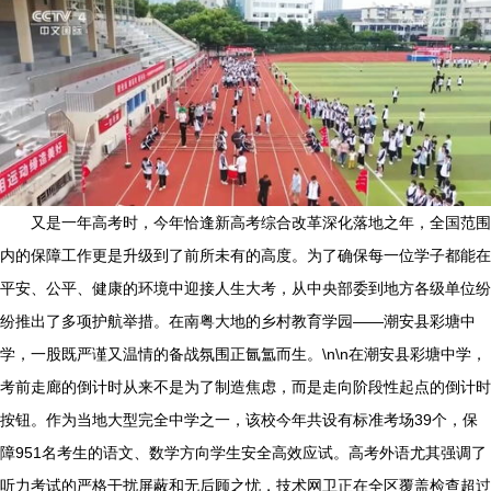
又是一年高考时，今年恰逢新高考综合改革深化落地之年，全国范围
内的保障工作更是升级到了前所未有的高度。为了确保每一位学子都能在
平安、公平、健康的环境中迎接人生大考，从中央部委到地方各级单位纷
纷推出了多项护航举措。在南粤大地的乡村教育学园——潮安县彩塘中
学，一股既严谨又温情的备战氛围正氤氲而生。\n\n在潮安县彩塘中学，
考前走廊的倒计时从来不是为了制造焦虑，而是走向阶段性起点的倒计时
按钮。作为当地大型完全中学之一，该校今年共设有标准考场39个，保
障951名考生的语文、数学方向学生安全高效应试。高考外语尤其强调了
听力考试的严格干扰屏蔽和无后顾之忧，技术网卫正在全区覆盖检查超过