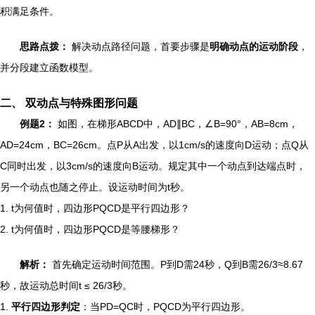
积满足条件。
思路点拨：
解决动点路径问题，首要步骤是
明确动点的运动阶段
，
并分段建立函数模型。
二、 双动点与特殊图形问题
例题2：
如图，在梯形ABCD中，AD∥BC，∠B=90°，AB=8cm，
AD=24cm，BC=26cm。点P从A出发，以1cm/s的速度向D运动；点Q从
C同时出发，以3cm/s的速度向B运动。规定其中一个动点到达端点时，
另一个动点也随之停止。设运动时间为t秒。
1. t为何值时，四边形PQCD是平行四边形？
2. t为何值时，四边形PQCD是等腰梯形？
解析：
首先确定运动时间范围。P到D需24秒，Q到B需26/3≈8.67
秒，故运动总时间t ≤ 26/3秒。
1.
平行四边形判定
：当PD=QC时，PQCD为平行四边形。