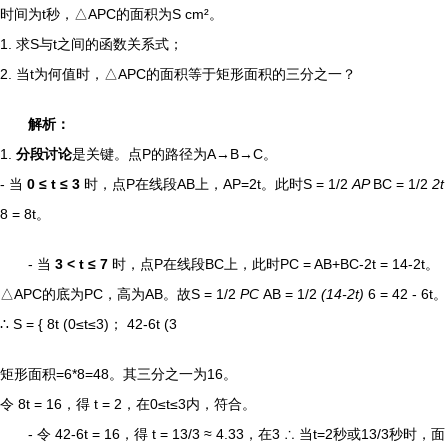
时间为t秒，△APC的面积为S cm²。
1. 求S与t之间的函数关系式；
2. 当t为何值时，△APC的面积等于矩形面积的三分之一？
解析：
1.
分段讨论
是关键。点P的路径为A→B→C。
- 当
0 ≤ t ≤ 3
时，点P在线段AB上，AP=2t。此时S = 1/2
AP
BC = 1/2
2t
8 = 8t。
- 当
3 < t ≤ 7
时，点P在线段BC上，此时PC = AB+BC-2t = 14-2t。
△APC的底为PC，高为AB。故S = 1/2
PC
AB = 1/2
(14-2t)
6 = 42 - 6t。
∴ S = { 8t (0≤t≤3)； 42-6t (3
矩形面积=6*8=48。其三分之一为16。
令 8t = 16，得 t = 2，在0≤t≤3内，符合。
- 令 42-6t = 16，得 t = 13/3 ≈ 4.33，在3
∴ 当t=2秒或13/3秒时，面