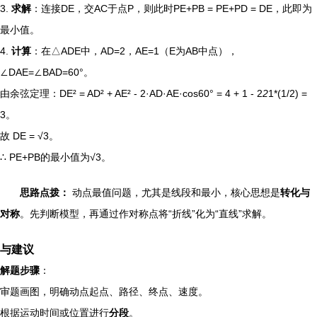
3.
求解
：连接DE，交AC于点P，则此时PE+PB = PE+PD = DE，此即为
最小值。
4.
计算
：在△ADE中，AD=2，AE=1（E为AB中点），
∠DAE=∠BAD=60°。
由余弦定理：DE² = AD² + AE² - 2·AD·AE·cos60° = 4 + 1 - 2
2
1*(1/2) =
3。
故 DE = √3。
∴ PE+PB的最小值为√3。
思路点拨：
动点最值问题，尤其是线段和最小，核心思想是
转化与
对称
。先判断模型，再通过作对称点将“折线”化为“直线”求解。
与建议
解题步骤
：
审题画图，明确动点起点、路径、终点、速度。
根据运动时间或位置进行
分段
。