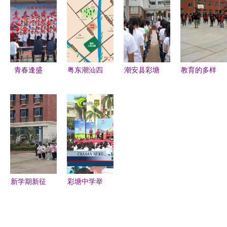
潮安县彩塘
县彩塘中学
包装厂与彩
中学共迎新
掠影
塘中学的相
春
册记忆
青春逢盛
粤东潮汕四
潮安县彩塘
教育的多样
世，奋斗正
市与闽南漳
中学 科技
性与共同追
当时——方
州经济大比
与文科并重
求 封丘县
城县实验初
拼 当硬核
的教育典范
城关乡第二
中合唱比赛
潮安与温柔
中学与潮安
纪实
闽南相撞
县彩塘中学
的比较观察
新学期新征
彩塘中学举
程 阜南县
行建校80周
玉泉中学与
年系列庆祝