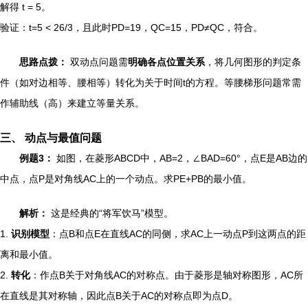
解得 t = 5。
验证：t=5 < 26/3，且此时PD=19，QC=15，PD≠QC，符合。
思路点拨：
双动点问题需
明确各点位置关系
，将几何图形的判定条
件（如对边相等、腰相等）转化为关于时间t的方程。等腰梯形问题常需
作辅助线（高）来建立等量关系。
三、 动点与最值问题
例题3：
如图，在菱形ABCD中，AB=2，∠BAD=60°，点E是AB边的
中点，点P是对角线AC上的一个动点。求PE+PB的最小值。
解析：
这是经典的“将军饮马”模型。
1.
识别模型
：点B和点E在直线AC的同侧，求AC上一动点P到这两点的距
离和最小值。
2.
转化
：作点B关于对角线AC的对称点。由于菱形是轴对称图形，AC所
在直线是其对称轴，因此点B关于AC的对称点即为点D。