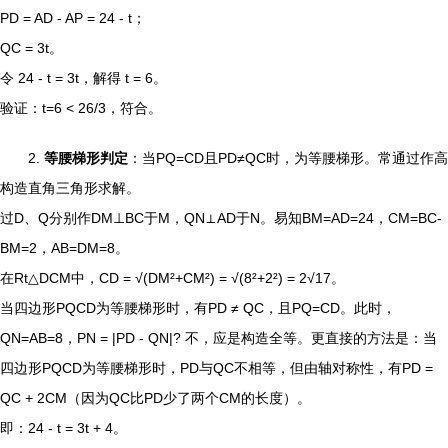
PD = AD - AP = 24 - t；
QC = 3t。
令 24 - t = 3t，解得 t = 6。
验证：t=6 < 26/3，符合。
2.
等腰梯形判定
：当PQ=CD且PD≠QC时，为等腰梯形。常通过作高
构造直角三角形求解。
过D、Q分别作DM⊥BC于M，QN⊥AD于N。易知BM=AD=24，CM=BC-
BM=2，AB=DM=8。
在Rt△DCM中，CD = √(DM²+CM²) = √(8²+2²) = 2√17。
当四边形PQCD为等腰梯形时，有PD ≠ QC，且PQ=CD。此时，
QN=AB=8，PN = |PD - QN|? 不，应是构造全等。更直接的方法是：当
四边形PQCD为等腰梯形时，PD与QC不相等，但由轴对称性，有PD =
QC + 2CM（因为QC比PD少了两个CM的长度）。
即：24 - t = 3t + 4。