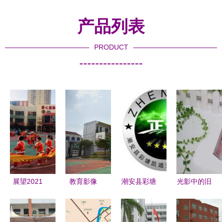
产品列表
PRODUCT
----------------
展望2021
教育影像
潮安县彩塘
光影中的旧
富平县中小
江陵县乡镇
凯迪克不锈
时光 潮安
学幼儿园与
学校与潮安
钢制品厂
县彩塘中艺