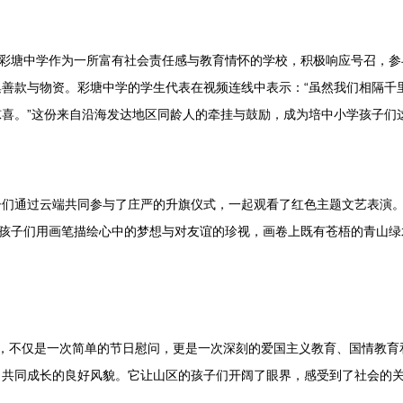
。彩塘中学作为一所富有社会责任感与教育情怀的学校，积极响应号召，
善款与物资。彩塘中学的学生代表在视频连线中表示：“虽然我们相隔千
喜。”这份来自沿海发达地区同龄人的牵挂与鼓励，成为培中小学孩子们这
子们通过云端共同参与了庄严的升旗仪式，一起观看了红色主题文艺表演
，孩子们用画笔描绘心中的梦想与对友谊的珍视，画卷上既有苍梧的青山
”活动，不仅是一次简单的节日慰问，更是一次深刻的爱国主义教育、国情教
、共同成长的良好风貌。它让山区的孩子们开阔了眼界，感受到了社会的