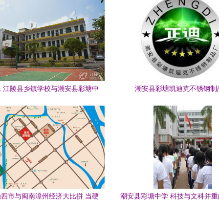
 江陵县乡镇学校与潮安县彩塘中
潮安县彩塘凯迪克不锈钢制
学掠影
四市与闽南漳州经济大比拼 当硬
潮安县彩塘中学 科技与文科并
核潮安与温柔闽南相撞
范