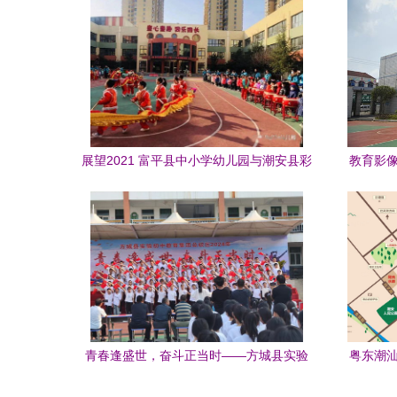
展望2021 富平县中小学幼儿园与潮安县彩
教育影像
塘中学共迎新春
青春逢盛世，奋斗正当时——方城县实验
粤东潮汕
初中合唱比赛纪实