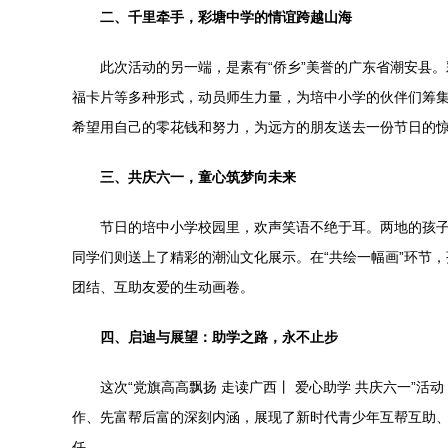
二、千里牵手，彩塘中学的情谊跨越山海
此次活动的另一端，是素有“侨乡”美誉的广东省潮安县
福卡片等多种形式，动员师生力量，为培中小学的伙伴们筹集
希望用自己的零花钱和努力，为远方的朋友送去一份节日的惊
三、共庆六一，童心筑梦向未来
节日的培中小学校园里，欢声笑语不绝于耳。两地的孩
同学们则送上了精彩的潮汕文化展示。在“共绘一幅画”环节
团结、互助友爱的生动画卷。
四、启迪与展望：助学之路，永不止步
这次“党旗高高飘扬 走读广西丨 爱心助学 共庆六一
作、先富帮后富的深刻内涵，展现了新时代青少年互帮互助
任。