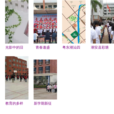
高考，为学
学幼儿园与
学校与潮安
钢制品厂
子撑起“安
潮安县彩塘
县彩塘中学
全伞”——
中学共迎新
掠影
潮安县彩塘
春
中学积极备
考纪实
光影中的旧
青春逢盛
粤东潮汕四
潮安县彩塘
时光 潮安
世，奋斗正
市与闽南漳
中学 科技
县彩塘中艺
当时——方
州经济大比
与文科并重
包装厂与彩
城县实验初
拼 当硬核
的教育典范
塘中学的相
中合唱比赛
潮安与温柔
册记忆
纪实
闽南相撞
教育的多样
新学期新征
性与共同追
程 阜南县