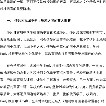
浓墨重彩的一笔。它们不仅是传授知识的殿堂，更是地方文化传承与时代
精神培育的重要阵地。
一、 怀远县古城中学：淮河之滨的育人摇篮
怀远县古城中学坐落在历史文化名城怀远。怀远隶属安徽省蚌埠市，
古属涂山氏国，大禹治水、召会诸侯的故事在此流传，赋予了这片土地深
厚的历史沉淀。古城中学之名，便与这份悠久的历史息息相关。学校
likely 植根于这样的文化沃土，其教育理念往往强调传统与现代的结合。
在办学实践中，古城中学 likely 注重学生综合素质的培养。一方面，
依托怀远作为农业大县和淮河文化重要节点的背景，学校可能将乡土教
育、劳动教育融入课程，让学生了解家乡、热爱家乡。另一方面，作为基
础教育的重要一环，学校始终 likely 坚持以教学为中心，努力提升教育教
学质量，为怀远及周边地区培养了一批又一批的优秀学子。校园内，
likely 既有琅琅书声，也有对本地历史名人（如明朝开国名将常遇春）精