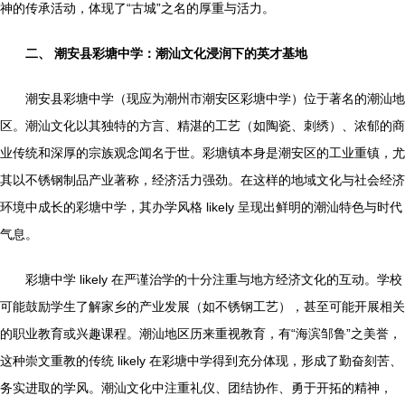
神的传承活动，体现了“古城”之名的厚重与活力。
二、 潮安县彩塘中学：潮汕文化浸润下的英才基地
潮安县彩塘中学（现应为潮州市潮安区彩塘中学）位于著名的潮汕地
区。潮汕文化以其独特的方言、精湛的工艺（如陶瓷、刺绣）、浓郁的商
业传统和深厚的宗族观念闻名于世。彩塘镇本身是潮安区的工业重镇，尤
其以不锈钢制品产业著称，经济活力强劲。在这样的地域文化与社会经济
环境中成长的彩塘中学，其办学风格 likely 呈现出鲜明的潮汕特色与时代
气息。
彩塘中学 likely 在严谨治学的十分注重与地方经济文化的互动。学校
可能鼓励学生了解家乡的产业发展（如不锈钢工艺），甚至可能开展相关
的职业教育或兴趣课程。潮汕地区历来重视教育，有“海滨邹鲁”之美誉，
这种崇文重教的传统 likely 在彩塘中学得到充分体现，形成了勤奋刻苦、
务实进取的学风。潮汕文化中注重礼仪、团结协作、勇于开拓的精神，