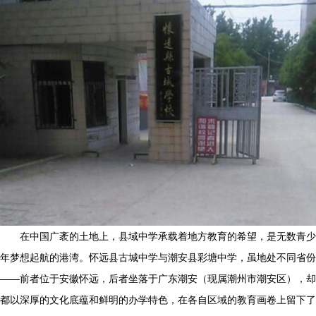
在中国广袤的土地上，县域中学承载着地方教育的希望，是无数青少
年梦想起航的港湾。怀远县古城中学与潮安县彩塘中学，虽地处不同省份
——前者位于安徽怀远，后者坐落于广东潮安（现属潮州市潮安区），却
都以深厚的文化底蕴和鲜明的办学特色，在各自区域的教育画卷上留下了