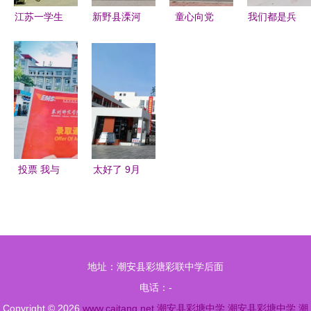
江苏一学生
新野县溧河
童心向党
我们都是兵
出校门被门
铺镇中学
沭阳县南湖
团知青,亲
卫铁锁砸头
规范行为习
中学打造
融无间,坦
惯 创建文
红船文化
诚相处
明校园
厚植红色基
因
投票 我与
太好了 9月
录取通知书
起,龙岗一
合个影
部分人又能
多领一笔钱
啦
地址：潮安县彩塘彩联中学后面
电话：-
Copyright © 2026
www.caitang.net
潮安县彩塘中学
潮安县彩塘中学
潮