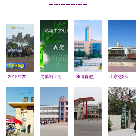
----------------
2018年罗
简单明了同
和谐奋进,
山东这3所
源县中小学
学聚会通知
人人发展
中学,受清
田径运动会
1页
德安县第二
华北大的青
圆满落幕
中学与您共
睐,实力威
同进步
震全国