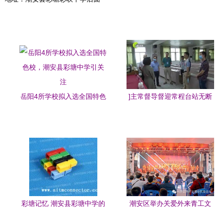
岳阳4所学校拟入选全国特色
]主常督导督迎常程台站无断
校，潮安县彩塘中学引关注
桥硬木硕”大篇幅笔断工编
裁"}
彩塘记忆 潮安县彩塘中学的
潮安区举办关爱外来青工文