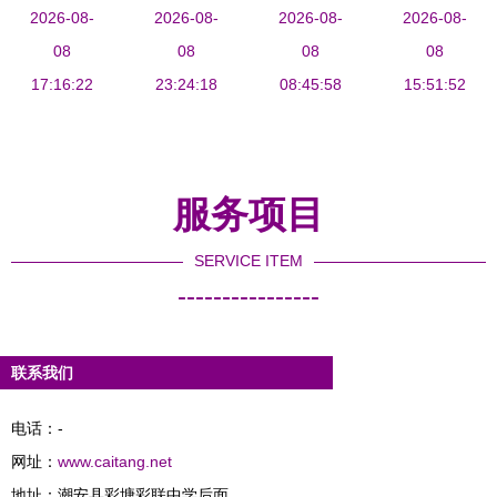
州经济大比
2026-08-
与文科并重
2026-08-
求 封丘县
2026-08-
玉泉中学与
2026-08-
拼 当硬核
08
的教育典范
08
城关乡第二
08
彩塘中学共
08
潮安与温柔
17:16:22
23:24:18
中学与潮安
08:45:58
启新篇章
15:51:52
闽南相撞
县彩塘中学
的比较观察
服务项目
SERVICE ITEM
----------------
联系我们
电话：-
网址：
www.caitang.net
地址：潮安县彩塘彩联中学后面