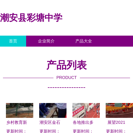
潮安县彩塘中学
首页
企业简介
产品大全
联系我们
企业信息
访客留言
产品列表
PRODUCT
----------------
乡村教育新
潮安区金石
各地推出多
展望2021
更新时间：
篇章 祁阳
更新时间：
中学2017-
项举措护航
更新时间：
富平县中小
更新时间：