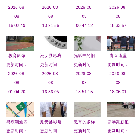
七里桥中学
2026-08-
2018学年
2026-08-
高考，为学
2026-08-
学幼儿园与
2026-08-
与彩塘中学
08
度开学典礼
08
子撑起“安
08
潮安县彩塘
08
的蜕变与挑
16:02:49
暨颁奖大会
13:21:56
全伞”——
00:44:12
中学共迎新
18:33:57
战
圆满举行
潮安县彩塘
春
中学积极备
考纪实
教育影像
潮安县彩塘
光影中的旧
青春逢盛
江陵县乡镇
更新时间：
凯迪克不锈
更新时间：
更新时间：
时光 潮安
世，奋斗正
更新时间：
学校与潮安
2026-08-
2026-08-
钢制品厂
县彩塘中艺
2026-08-
当时——方
2026-08-
县彩塘中学
08
08
包装厂与彩
08
城县实验初
08
01:04:20
掠影
16:36:05
塘中学的相
18:51:15
中合唱比赛
18:06:01
册记忆
纪实
粤东潮汕四
潮安县彩塘
教育的多样
新学期新征
市与闽南漳
更新时间：
更新时间：
中学 科技
性与共同追
更新时间：
更新时间：
程 阜南县