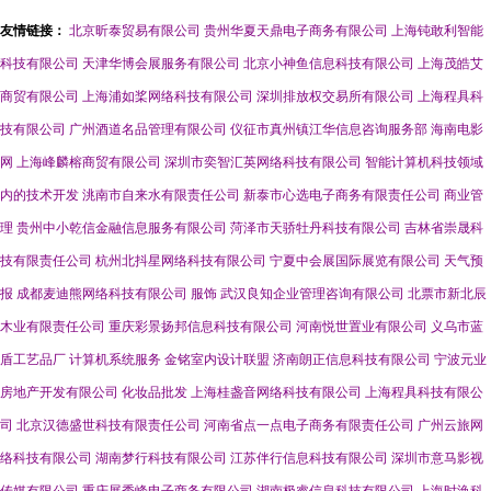
友情链接：
北京昕泰贸易有限公司
贵州华夏天鼎电子商务有限公司
上海钝敢利智能
科技有限公司
天津华博会展服务有限公司
北京小神鱼信息科技有限公司
上海茂皓艾
商贸有限公司
上海浦如桨网络科技有限公司
深圳排放权交易所有限公司
上海程具科
技有限公司
广州酒道名品管理有限公司
仪征市真州镇江华信息咨询服务部
海南电影
网
上海峰麟榕商贸有限公司
深圳市奕智汇英网络科技有限公司
智能计算机科技领域
内的技术开发
洮南市自来水有限责任公司
新泰市心选电子商务有限责任公司
商业管
理
贵州中小乾信金融信息服务有限公司
菏泽市天骄牡丹科技有限公司
吉林省崇晟科
技有限责任公司
杭州北抖星网络科技有限公司
宁夏中会展国际展览有限公司
天气预
报
成都麦迪熊网络科技有限公司
服饰
武汉良知企业管理咨询有限公司
北票市新北辰
木业有限责任公司
重庆彩景扬邦信息科技有限公司
河南悦世置业有限公司
义乌市蓝
盾工艺品厂
计算机系统服务
金铭室内设计联盟
济南朗正信息科技有限公司
宁波元业
房地产开发有限公司
化妆品批发
上海桂盏音网络科技有限公司
上海程具科技有限公
司
北京汉德盛世科技有限责任公司
河南省点一点电子商务有限责任公司
广州云旅网
络科技有限公司
湖南梦行科技有限公司
江苏伴行信息科技有限公司
深圳市意马影视